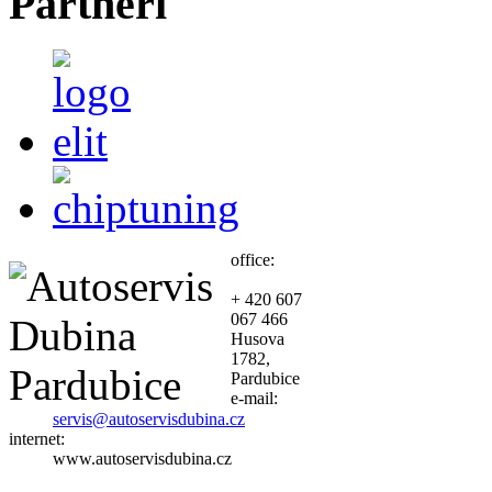
Partneři
office:
+ 420 607
067 466
Husova
1782,
Pardubice
e-mail:
servis@autoservisdubina.cz
internet:
www.autoservisdubina.cz