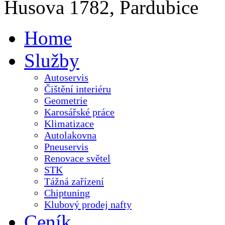
Husova 1782, Pardubice
Home
Služby
Autoservis
Čištění interiéru
Geometrie
Karosářské práce
Klimatizace
Autolakovna
Pneuservis
Renovace světel
STK
Tážná zařízení
Chiptuning
Klubový prodej nafty
Ceník