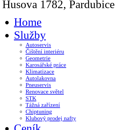
Husova 1782, Pardubice
Home
Služby
Autoservis
Čištění interiéru
Geometrie
Karosářské práce
Klimatizace
Autolakovna
Pneuservis
Renovace světel
STK
Tážná zařízení
Chiptuning
Klubový prodej nafty
Ceník