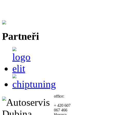
Partneři
office:
+ 420 607
067 466
Husova